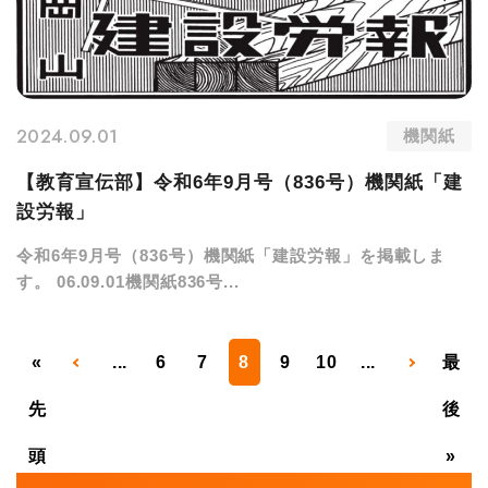
2024.09.01
機関紙
【教育宣伝部】令和6年9月号（836号）機関紙「建
設労報」
令和6年9月号（836号）機関紙「建設労報」を掲載しま
す。 06.09.01機関紙836号...
«
...
6
7
8
9
10
...
最
先
後
頭
»