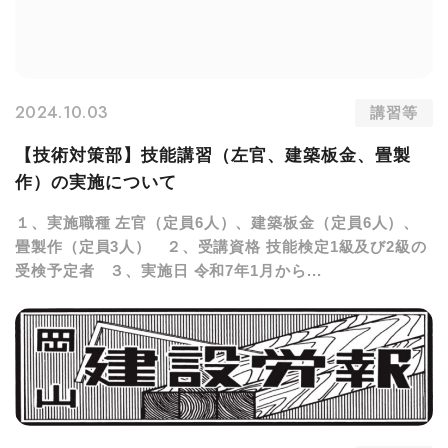
2024.10.03
講習等
【技術対策部】技能講習（左官、建築板金、畳製
作）の実施について
１、実施職種 左官（定員6人）、建築板金（定員6人）、
畳製作（定員3人） ２、受講資格 技能検定1級及び2級の
受検予定者 ３、実施日 令和7年1月から...