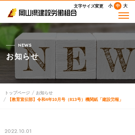
小
中
大
文字サイズ変更
NEWS
お知らせ
トップページ
お知らせ
【教育宣伝部】令和4年10月号（813号）機関紙「建設労報」
2022.10.01