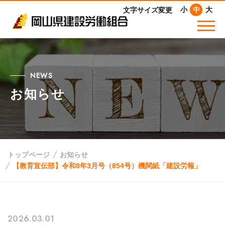
小
中
大
文字サイズ変更
NEWS
お知らせ
トップページ
お知らせ
【教育宣伝部】令和8年3月号（854号）機関紙「建設労報」
2026.03.01